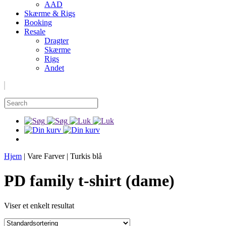
AAD
Skærme & Rigs
Booking
Resale
Dragter
Skærme
Rigs
Andet
Hjem
|
Vare Farver
|
Turkis blå
PD family t-shirt (dame)
Viser et enkelt resultat