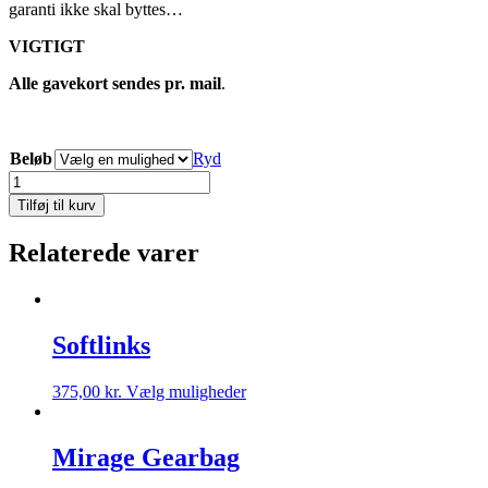
garanti ikke skal byttes…
VIGTIGT
Alle gavekort sendes pr. mail
.
Beløb
Ryd
Gavekort
antal
Tilføj til kurv
Relaterede varer
Softlinks
Dette
375,00
kr.
Vælg muligheder
vare
har
flere
Mirage Gearbag
varianter.