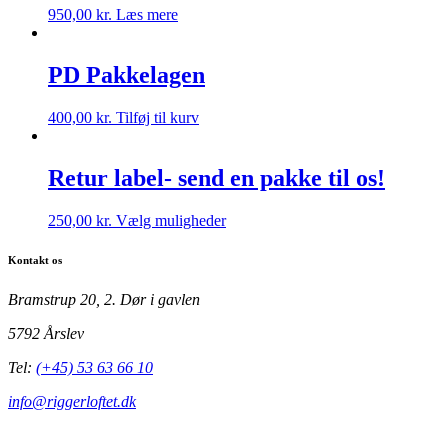
Mulighederne
950,00
kr.
Læs mere
kan
vælges
på
PD Pakkelagen
varesiden
400,00
kr.
Tilføj til kurv
Retur label- send en pakke til os!
Dette
250,00
kr.
Vælg muligheder
vare
har
Kontakt os
flere
varianter.
Bramstrup 20, 2. Dør i gavlen
Mulighederne
kan
5792 Årslev
vælges
på
Tel:
(+45) 53 63 66 10
varesiden
info@riggerloftet.dk