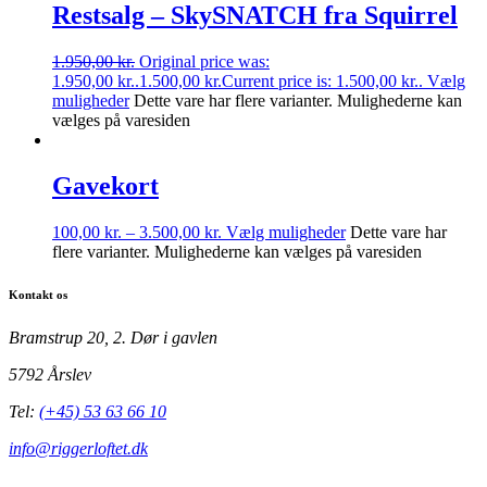
Restsalg – SkySNATCH fra Squirrel
1.950,00
kr.
Original price was:
1.950,00 kr..
1.500,00
kr.
Current price is: 1.500,00 kr..
Vælg
muligheder
Dette vare har flere varianter. Mulighederne kan
vælges på varesiden
Gavekort
100,00
kr.
–
3.500,00
kr.
Vælg muligheder
Dette vare har
flere varianter. Mulighederne kan vælges på varesiden
Kontakt os
Bramstrup 20, 2. Dør i gavlen
5792 Årslev
Tel:
(+45) 53 63 66 10
info@riggerloftet.dk