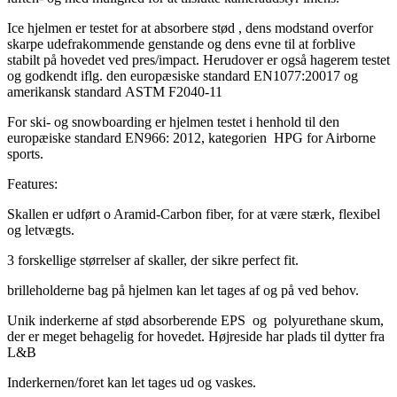
Ice hjelmen er testet for at absorbere stød , dens modstand overfor
skarpe udefrakommende genstande og dens evne til at forblive
stabilt på hovedet ved pres/impact. Herudover er også hagerem testet
og godkendt iflg. den europæsiske standard EN1077:20017 og
amerikansk standard ASTM F2040-11
For ski- og snowboarding er hjelmen testet i henhold til den
europæiske standard EN966: 2012, kategorien HPG for Airborne
sports.
Features:
Skallen er udført o Aramid-Carbon fiber, for at være stærk, flexibel
og letvægts.
3 forskellige størrelser af skaller, der sikre perfect fit.
brilleholderne bag på hjelmen kan let tages af og på ved behov.
Unik inderkerne af stød absorberende EPS og polyurethane skum,
der er meget behagelig for hovedet. Højreside har plads til dytter fra
L&B
Inderkernen/foret kan let tages ud og vaskes.