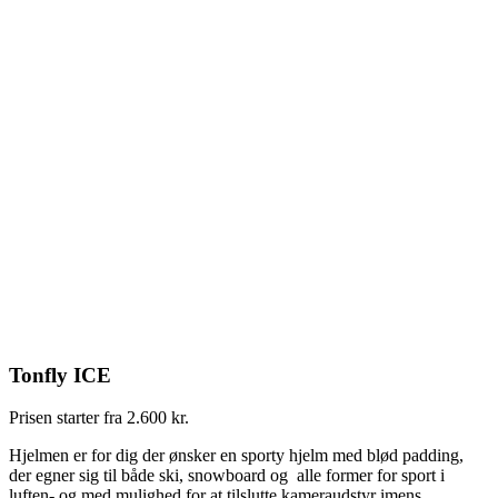
Tonfly ICE
Prisen starter fra 2.600 kr.
Hjelmen er for dig der ønsker en sporty hjelm med blød padding,
der egner sig til både ski, snowboard og alle former for sport i
luften- og med mulighed for at tilslutte kameraudstyr imens.