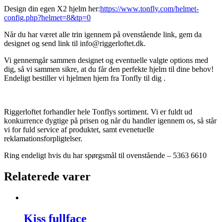
Design din egen X2 hjelm her:
https://www.tonfly.com/helmet-
config.php?helmet=8&tp=0
Når du har været alle trin igennem på ovenstående link, gem da
designet og send link til info@riggerloftet.dk.
Vi gennemgår sammen designet og eventuelle valgte options med
dig, så vi sammen sikre, at du får den perfekte hjelm til dine behov!
Endeligt bestiller vi hjelmen hjem fra Tonfly til dig .
Riggerloftet forhandler hele Tonflys sortiment. Vi er fuldt ud
konkurrence dygtige på prisen og når du handler igennem os, så står
vi for fuld service af produktet, samt evenetuelle
reklamationsforpligtelser.
Ring endeligt hvis du har spørgsmål til ovenstående – 5363 6610
Relaterede varer
Kiss fullface