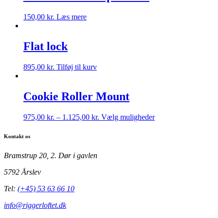
150,00
kr.
Læs mere
Flat lock
895,00
kr.
Tilføj til kurv
Cookie Roller Mount
Dette
975,00
kr.
–
1.125,00
kr.
Vælg muligheder
vare
har
Kontakt os
flere
varianter.
Bramstrup 20, 2. Dør i gavlen
Mulighederne
kan
5792 Årslev
vælges
på
Tel:
(+45) 53 63 66 10
varesiden
info@riggerloftet.dk