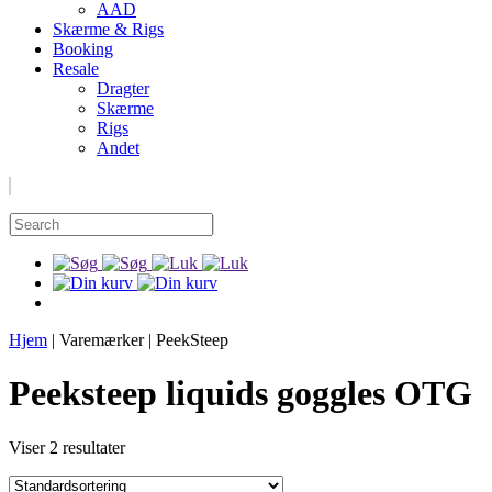
AAD
Skærme & Rigs
Booking
Resale
Dragter
Skærme
Rigs
Andet
Hjem
|
Varemærker
|
PeekSteep
Peeksteep liquids goggles OTG
Viser 2 resultater