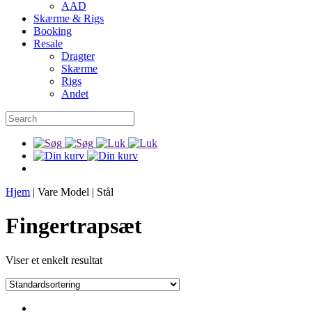
AAD
Skærme & Rigs
Booking
Resale
Dragter
Skærme
Rigs
Andet
Hjem
|
Vare Model
|
Stål
Fingertrapsæt
Viser et enkelt resultat