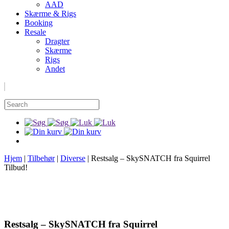
AAD
Skærme & Rigs
Booking
Resale
Dragter
Skærme
Rigs
Andet
Hjem
|
Tilbehør
|
Diverse
|
Restsalg – SkySNATCH fra Squirrel
Tilbud!
Restsalg – SkySNATCH fra Squirrel