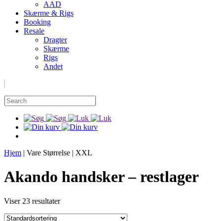
AAD
Skærme & Rigs
Booking
Resale
Dragter
Skærme
Rigs
Andet
Hjem
|
Vare Størrelse
|
XXL
Akando handsker – restlager
Viser 23 resultater