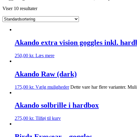
Viser 10 resultater
Akando extra vision goggles inkl. hard
250,00
kr.
Læs mere
Akando Raw (dark)
175,00
kr.
Vælg muligheder
Dette vare har flere varianter. Mu
Akando solbrille i hardbox
275,00
kr.
Tilføj til kurv
Birdz Eyewear – goggles