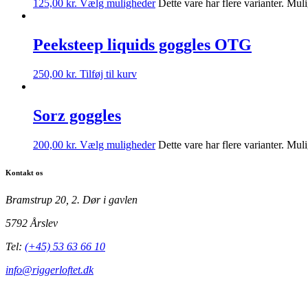
125,00
kr.
Vælg muligheder
Dette vare har flere varianter. Mu
Peeksteep liquids goggles OTG
250,00
kr.
Tilføj til kurv
Sorz goggles
200,00
kr.
Vælg muligheder
Dette vare har flere varianter. Mu
Kontakt os
Bramstrup 20, 2. Dør i gavlen
5792 Årslev
Tel:
(+45) 53 63 66 10
info@riggerloftet.dk